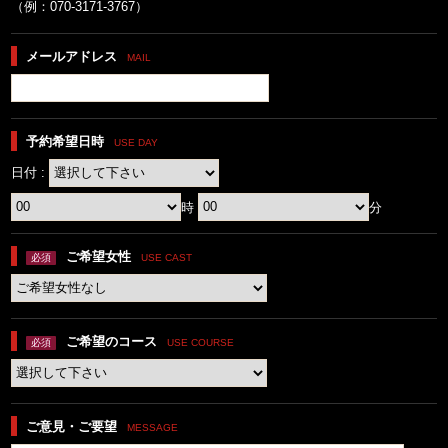
（例：070-3171-3767）
メールアドレス
MAIL
予約希望日時
USE DAY
日付 :
時
分
ご希望女性
必須
USE CAST
ご希望のコース
必須
USE COURSE
ご意見・ご要望
MESSAGE