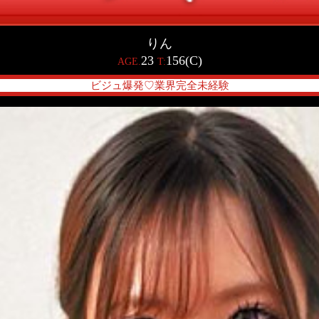
りん
23
156(C)
AGE.
T:
ビジュ爆発♡業界完全未経験